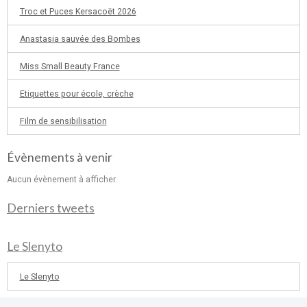
Troc et Puces Kersacoët 2026
Anastasia sauvée des Bombes
Miss Small Beauty France
Etiquettes pour école, crèche
Film de sensibilisation
Évènements à venir
Aucun évènement à afficher.
Derniers tweets
Le Slenyto
Le Slenyto